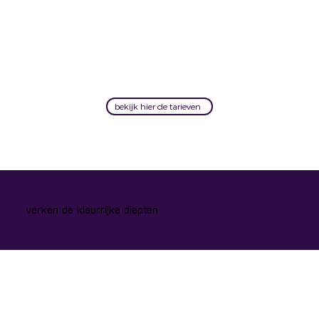
bekijk hier de tarieven
verken de kleurrijke diepten