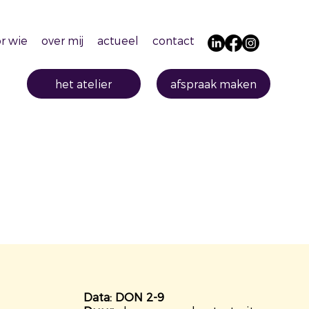
r wie
over mij
actueel
contact
het atelier
afspraak maken
Data: DON 2-9