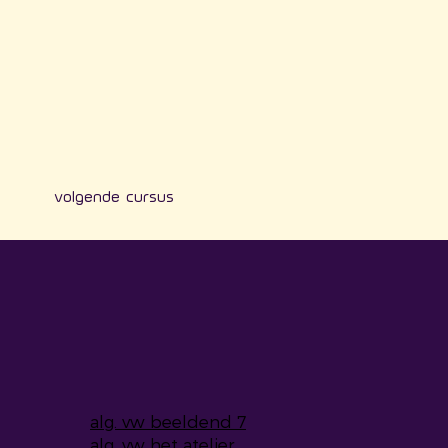
volgende cursus
alg. vw beeldend 7
alg. vw het atelier