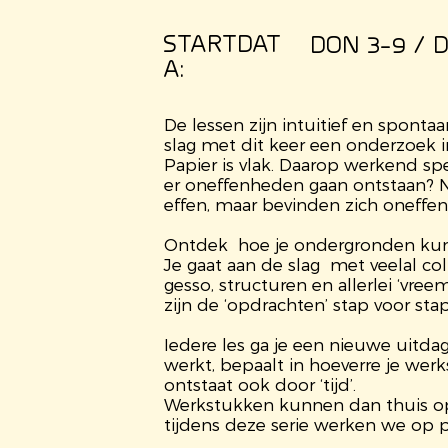
STARTDAT
DON 3-9 / D
A:
De lessen zijn intuitief en spont
slag met dit keer een onderzoek i
Papier is vlak. Daarop werkend spe
er oneffenheden gaan ontstaan? Net
effen, maar bevinden zich oneffe
Ontdek hoe je ondergronden kun
Je gaat aan de slag met veelal co
gesso, structuren en allerlei ‘vre
zijn de ‘opdrachten’ stap voor sta
Iedere les ga je een nieuwe uitda
werkt, bepaalt in hoeverre je werks
ontstaat ook door ‘tijd’.
Werkstukken kunnen dan thuis op
tijdens deze serie werken we op p