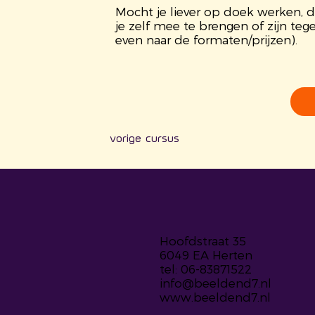
Mocht je liever op doek werken, 
je zelf mee te brengen of zijn tege
even naar de formaten/prijzen).
vorige cursus
Hoofdstraat 35
6049 EA Herten
tel: 06-83871522
info@beeldend7.nl
www.beeldend7.nl