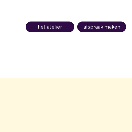
het atelier
afspraak maken