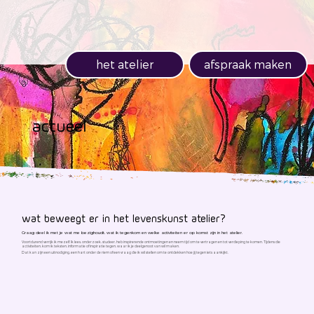
het atelier
afspraak maken
actueel
wat beweegt er in het levenskunst atelier?
Graag deel ik met je wat me bezighoudt, wat ik tegenkom en welke activiteiten er op komst zijn in het atelier.
Voortdurend verrijk ik mezelf. Ik lees, onderzoek, studeer, heb inspirerende ontmoetingen en neem tijd om te vertragen en tot verdieping te komen. Tijdens die
activiteiten, kom ik teksten, informatie of inspiratie tegen, waar ik je deelgenoot van wil maken.
Dat kan zijn een uitnodiging, een hart onder de riem of een vraag die ik wil stellen om te ontdekken hoe jij tegen iets aankijkt.